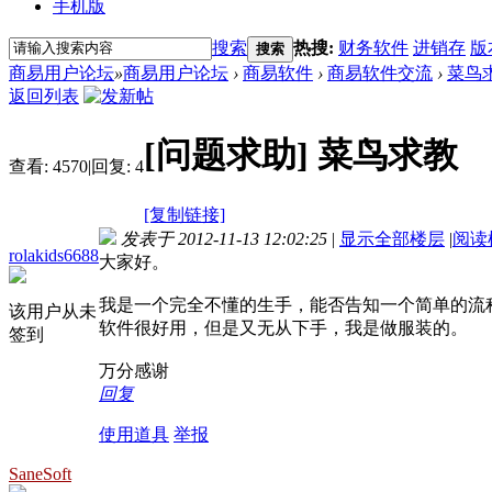
手机版
搜索
热搜:
财务软件
进销存
版
搜索
商易用户论坛
»
商易用户论坛
›
商易软件
›
商易软件交流
›
菜鸟
返回列表
[问题求助]
菜鸟求教
查看:
4570
|
回复:
4
[复制链接]
发表于 2012-11-13 12:02:25
|
显示全部楼层
|
阅读
rolakids6688
大家好。
我是一个完全不懂的生手，能否告知一个简单的流
该用户从未
软件很好用，但是又无从下手，我是做服装的。
签到
万分感谢
回复
使用道具
举报
SaneSoft