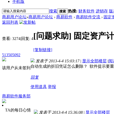
手机版
搜索
热搜:
财务软件
进销存
版
搜索
商易用户论坛
»
商易用户论坛
›
商易软件
›
商易软件交流
›
固定
返回列表
[问题求助]
固定资产
查看:
3274
|
回复:
4
[复制链接]
513505092
发表于 2013-4-4 15:03:17
|
显示全部楼层
|
阅
自动生成的折旧凭证怎么删除？ 软件提示要重
该用户从未签到
回复
使用道具
举报
商易软件服务部
TA的每日心情
发表于 2013-4-4 15:36:08
|
显示全部楼层