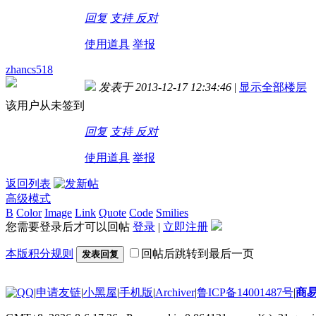
回复
支持
反对
使用道具
举报
zhancs518
发表于 2013-12-17 12:34:46
|
显示全部楼层
该用户从未签到
回复
支持
反对
使用道具
举报
返回列表
高级模式
B
Color
Image
Link
Quote
Code
Smilies
您需要登录后才可以回帖
登录
|
立即注册
本版积分规则
回帖后跳转到最后一页
发表回复
|
申请友链
|
小黑屋
|
手机版
|
Archiver
|
鲁ICP备14001487号
|
商