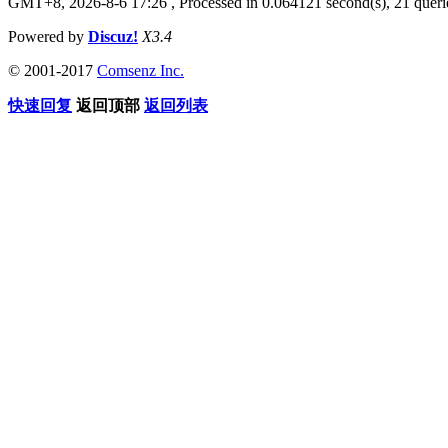
GMT+8, 2026-8-6 17:26
, Processed in 0.064121 second(s), 21 querie
Powered by
Discuz!
X3.4
© 2001-2017
Comsenz Inc.
快速回复
返回顶部
返回列表