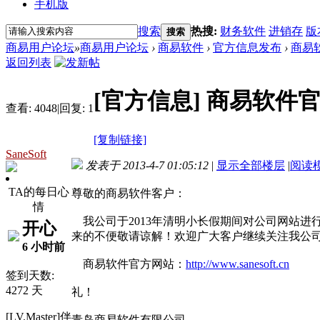
手机版
搜索
热搜:
财务软件
进销存
版
搜索
商易用户论坛
»
商易用户论坛
›
商易软件
›
官方信息发布
›
商易
返回列表
[官方信息]
商易软件
查看:
4048
|
回复:
1
[复制链接]
SaneSoft
发表于 2013-4-7 01:05:12
|
显示全部楼层
|
阅读
TA的每日心
尊敬的商易软件客户：
情
我公司于2013年清明小长假期间对公司网站进
开心
来的不便敬请谅解！欢迎广大客户继续关注我公
6 小时前
商易软件官方网站：
http://www.sanesoft.cn
签到天数:
4272 天
礼！
[LV.Master]伴
青岛商易软件有限公司