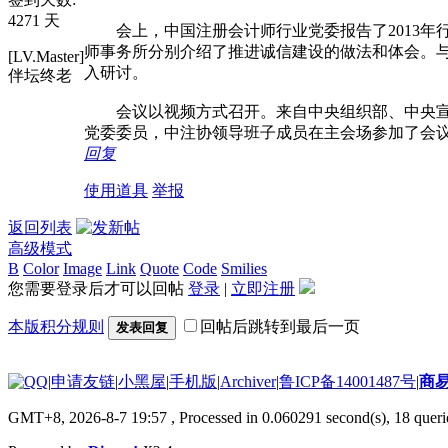
4271 天
会上，中国注册会计师行业党委报告了2013年行
师事务所分别介绍了推进诚信建设的做法和体会。
[LV.Master]
入研讨。
伴坛终老
会议以视频方式召开。来自中央组织部、中央宣传
党委委员，中注协领导班子成员在主会场参加了会议
回复
使用道具
举报
返回列表
高级模式
B
Color
Image
Link
Quote
Code
Smilies
您需要登录后才可以回帖
登录
|
立即注册
本版积分规则
回帖后跳转到最后一页
发表回复
|
申请友链
|
小黑屋
|
手机版
|
Archiver
|
鲁ICP备14001487号
|
商
GMT+8, 2026-8-7 19:57
, Processed in 0.060291 second(s), 18 querie