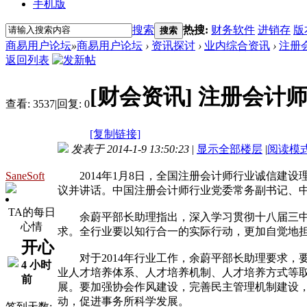
手机版
搜索
热搜:
财务软件
进销存
版
搜索
商易用户论坛
»
商易用户论坛
›
资讯探讨
›
业内综合资讯
›
注册
返回列表
[财会资讯]
注册会计
查看:
3537
|
回复:
0
[复制链接]
发表于 2014-1-9 13:50:23
|
显示全部楼层
|
阅读模
SaneSoft
2014年1月8日，全国注册会计师行业诚信建设
议并讲话。中国注册会计师行业党委常务副书记、
TA的每日
余蔚平部长助理指出，深入学习贯彻十八届三中全
心情
求。全行业要以知行合一的实际行动，更加自觉地
开心
对于2014年行业工作，余蔚平部长助理要求，要
4 小时
业人才培养体系、人才培养机制、人才培养方式等
前
展。要加强协会作风建设，完善民主管理机制建设
动，促进事务所科学发展。
签到天数: