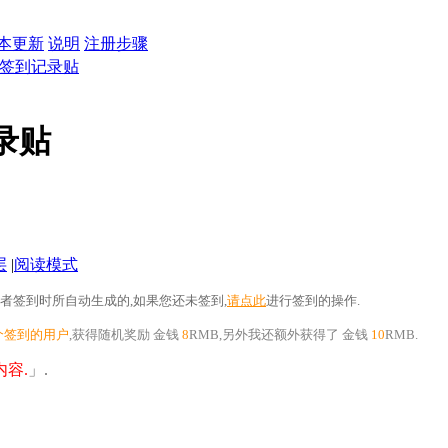
本更新
说明
注册步骤
6日签到记录贴
记录贴
层
|
阅读模式
者签到时所自动生成的,如果您还未签到,
请点此
进行签到的操作.
个签到的用户
,获得随机奖励
金钱
8
RMB
,另外我还额外获得了
金钱
10
RMB.
容.
」.