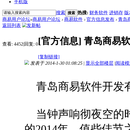
手机版
搜索
热搜:
财务软件
进销存
版
搜索
商易用户论坛
»
商易用户论坛
›
商易软件
›
官方信息发布
›
青岛
返回列表
[官方信息]
青岛商易
查看:
4452
|
回复:
0
[复制链接]
发表于 2014-1-30 01:08:25
|
显示全部楼层
|
阅读模
青岛商易软件开发有
当钟声响彻夜空的时
的2014年。值些佳