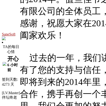
有限公司的全体员工
感谢，祝愿大家在20
阖家欢乐！
SaneSoft
TA的每日
心情
过去的一年，我们讲
开心
6 小时
有了您的支持与信任
前
即将到来的2014年
签到天数:
4273 天
合作，携手再创一个丰收
[LV.Master]
伴坛终老
里，我们会更加的努