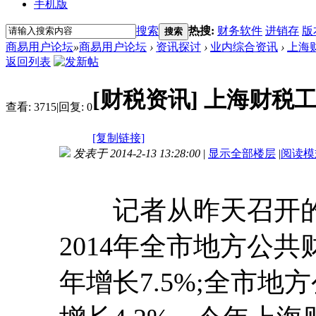
手机版
搜索
热搜:
财务软件
进销存
版
搜索
商易用户论坛
»
商易用户论坛
›
资讯探讨
›
业内综合资讯
›
上海
返回列表
[财税资讯]
上海财税
查看:
3715
|
回复:
0
[复制链接]
发表于 2014-2-13 13:28:00
|
显示全部楼层
|
阅读模
记者从昨天召开的
2014年全市地方公共财
年增长7.5%;全市地