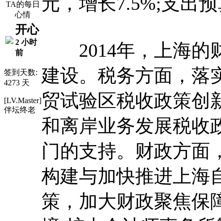
元，增长7.5%;支出预算
TA的每日
心情
开心
2 小时
2014年，上海的
前
建设。税务方面，落
签到天数:
4273 天
贸试验区税收政策创
[LV.Master]
伴坛终老
和离岸业务发展税收
门的支持。财政方面
构建与加快推进上海
策，加大财政聚焦保