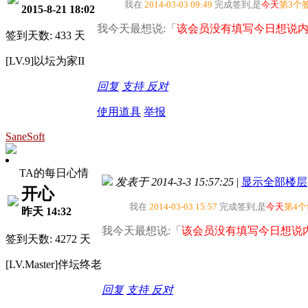
我在
2014-03-03 09:49
完成签到,是
今天
第3个
2015-8-21 18:02
我今天最想说:「
该会员没有填写今日想说内
签到天数: 433 天
[LV.9]以坛为家II
回复
支持
反对
使用道具
举报
SaneSoft
TA的每日心情
发表于 2014-3-3 15:57:25
|
显示全部楼层
开心
我在
2014-03-03 15:57
完成签到,是
今天
第4
昨天 14:32
我今天最想说:「
该会员没有填写今日想说内
签到天数: 4272 天
[LV.Master]伴坛终老
回复
支持
反对