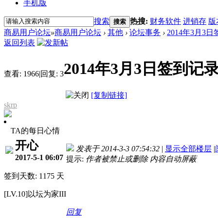
手机版
搜索
热搜:
财务软件
进销存
版
搜索
商易用户论坛
»
商易用户论坛
›
其他
›
论坛事务
›
2014年3月3
返回列表
2014年3月3日签到记
查看:
1966
|
回复:
3
[复制链接]
skrp
TA的每日心情
开心
发表于 2014-3-3 07:54:32
|
显示全部楼层
|
2017-5-1 06:07
提示:
作者被禁止或删除 内容自动屏蔽
签到天数: 1175 天
[LV.10]以坛为家III
回复