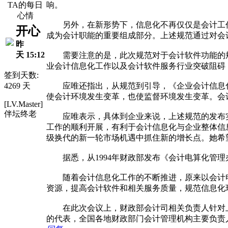
TA的每日
响。
心情
另外，在新形势下，信息化不再仅仅是会计工作
开心
成为会计职能的重要组成部分。上述规范通过对会
昨
天 15:12
需要注意的是，此次规范对于会计软件功能的规定
业会计信息化工作以及会计软件服务行业突破阻碍
签到天数:
4269 天
应唯还指出，从规范到引导，《企业会计信息化工
使会计环境发生变革，也使监督环境发生变革。会
[LV.Master]
伴坛终老
应唯表示，具体到企业来说，上述规范的发布实
工作的顺利开展，有利于会计信息化与企业整体信
级换代的新一轮市场机遇中抓住新的增长点。她希
据悉，从1994年财政部发布《会计电算化管理
随着会计信息化工作的不断推进，原来以会计电
资源，提高会计软件和相关服务质量，规范信息化环
在此次会议上，财政部会计司相关负责人针对上
的代表，全国各地财政部门会计管理机构主要负责