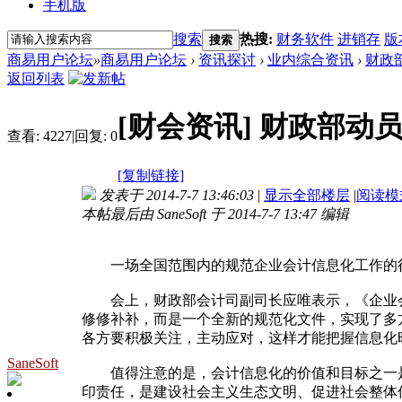
手机版
搜索
热搜:
财务软件
进销存
版
搜索
商易用户论坛
»
商易用户论坛
›
资讯探讨
›
业内综合资讯
›
财政
返回列表
[财会资讯]
财政部动
查看:
4227
|
回复:
0
[复制链接]
发表于 2014-7-7 13:46:03
|
显示全部楼层
|
阅读模
本帖最后由 SaneSoft 于 2014-7-7 13:47 编辑
一场全国范围内的规范企业会计信息化工作的行
会上，财政部会计司副司长应唯表示，《企业会计
修修补补，而是一个全新的规范化文件，实现了多
各方要积极关注，主动应对，这样才能把握信息化
SaneSoft
值得注意的是，会计信息化的价值和目标之一是
印责任，是建设社会主义生态文明、促进社会整体