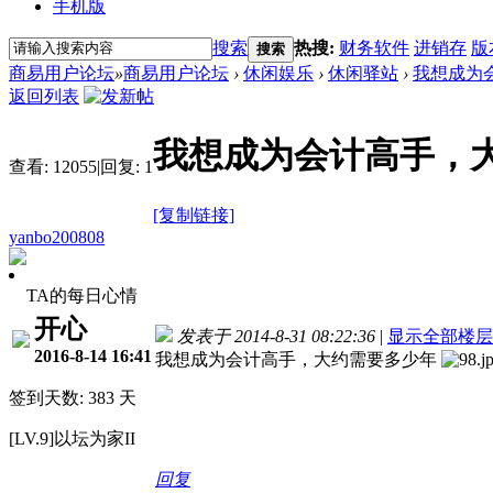
手机版
搜索
热搜:
财务软件
进销存
版
搜索
商易用户论坛
»
商易用户论坛
›
休闲娱乐
›
休闲驿站
›
我想成为
返回列表
我想成为会计高手，
查看:
12055
|
回复:
1
[复制链接]
yanbo200808
TA的每日心情
开心
发表于 2014-8-31 08:22:36
|
显示全部楼层
2016-8-14 16:41
我想成为会计高手，大约需要多少年
签到天数: 383 天
[LV.9]以坛为家II
回复