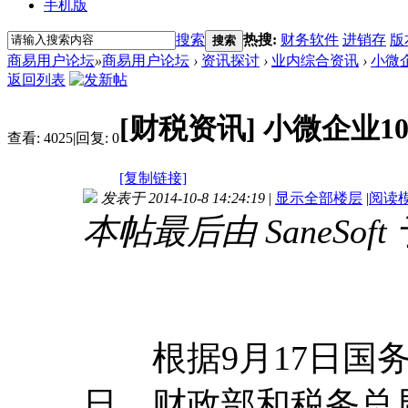
手机版
搜索
热搜:
财务软件
进销存
版
搜索
商易用户论坛
»
商易用户论坛
›
资讯探讨
›
业内综合资讯
›
小微
返回列表
[财税资讯]
小微企业1
查看:
4025
|
回复:
0
[复制链接]
发表于 2014-10-8 14:24:19
|
显示全部楼层
|
阅读
本帖最后由 SaneSoft 于
根据9月17日国务
日，财政部和税务总