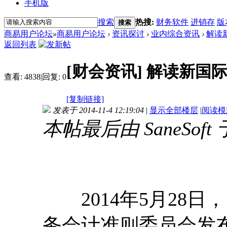
手机版
搜索
热搜:
财务软件
进销存
版
搜索
商易用户论坛
»
商易用户论坛
›
资讯探讨
›
业内综合资讯
›
解读
返回列表
[财会资讯]
解读新国
查看:
4838
|
回复:
0
[复制链接]
发表于 2014-11-4 12:19:04
|
显示全部楼层
|
阅读模
本帖最后由 SaneSoft 于 
2014年5月28日
务会计准则委员会发