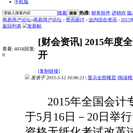
手机版
搜索
热搜:
财务软件
进销存
版
搜索
商易用户论坛
»
商易用户论坛
›
资讯探讨
›
业内综合资讯
›
20
返回列表
[财会资讯]
2015年
查看:
4034
|
回复:
开
0
[复制链接]
发表于 2015-5-12 16:06:21
|
显示全部楼层
|
阅读模
2015年全国会计
于5月16日－20日
资格无纸化考试改革试