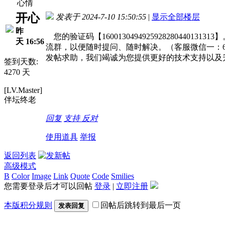
心情
开心
发表于 2024-7-10 15:50:55
|
显示全部楼层
昨
您的验证码【160013049492592828044
天 16:56
流群，以便随时提问、随时解决。（客服微信一：6572
发帖求助，我们竭诚为您提供更好的技术支持以及
签到天数:
4270 天
[LV.Master]
伴坛终老
回复
支持
反对
使用道具
举报
返回列表
高级模式
B
Color
Image
Link
Quote
Code
Smilies
您需要登录后才可以回帖
登录
|
立即注册
本版积分规则
回帖后跳转到最后一页
发表回复