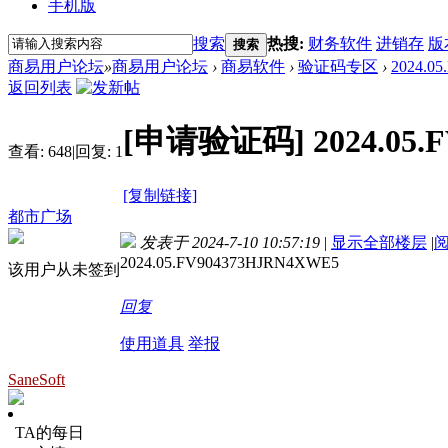
手机版
搜索
热搜:
财务软件
进销存
版
搜索
商易用户论坛
»
商易用户论坛
›
商易软件
›
验证码专区
›
2024.0
返回列表
[申请验证码]
2024.05
查看:
648
|
回复:
1
[复制链接]
都市广场
发表于 2024-7-10 10:57:19
|
显示全部楼层
|
2024.05.FV904373HJRN4XWE5
该用户从未签到
回复
使用道具
举报
SaneSoft
TA的每日