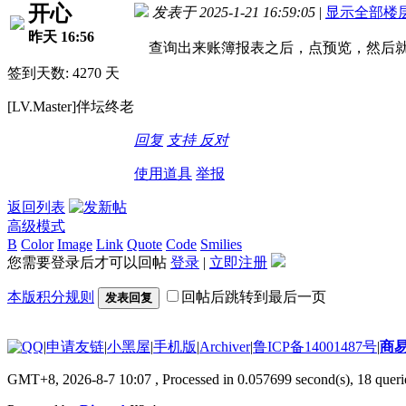
开心
发表于 2025-1-21 16:59:05
|
显示全部楼
昨天 16:56
查询出来账簿报表之后，点预览，然后就
签到天数: 4270 天
[LV.Master]伴坛终老
回复
支持
反对
使用道具
举报
返回列表
高级模式
B
Color
Image
Link
Quote
Code
Smilies
您需要登录后才可以回帖
登录
|
立即注册
本版积分规则
回帖后跳转到最后一页
发表回复
|
申请友链
|
小黑屋
|
手机版
|
Archiver
|
鲁ICP备14001487号
|
商
GMT+8, 2026-8-7 10:07
, Processed in 0.057699 second(s), 18 querie