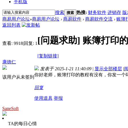
手机版
搜索
热搜:
财务软件
进销存
版
搜索
商易用户论坛
»
商易用户论坛
›
商易软件
›
商易软件交流
›
账簿
返回列表
[问题求助]
账簿打印
查看:
9918
|
回复:
1
[复制链接]
康德仁
发表于 2025-1-21 11:40:09
|
显示全部楼层
|
你好老师，账簿打印的教程有没有，你发一个
该用户从未签到
回复
使用道具
举报
SaneSoft
TA的每日心情