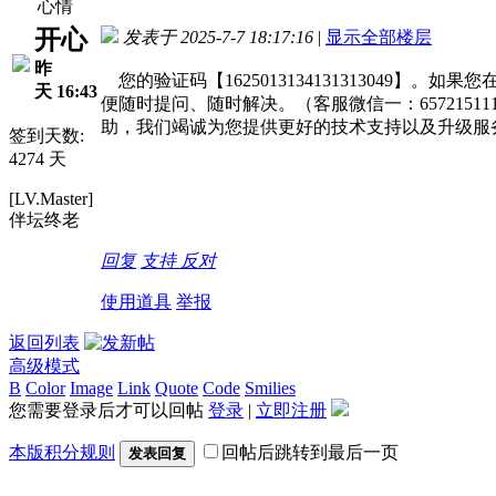
心情
开心
发表于 2025-7-7 18:17:16
|
显示全部楼层
昨
您的验证码【1625013134131313049
天 16:43
便随时提问、随时解决。（客服微信一：65721511
助，我们竭诚为您提供更好的技术支持以及升级服
签到天数:
4274 天
[LV.Master]
伴坛终老
回复
支持
反对
使用道具
举报
返回列表
高级模式
B
Color
Image
Link
Quote
Code
Smilies
您需要登录后才可以回帖
登录
|
立即注册
本版积分规则
回帖后跳转到最后一页
发表回复