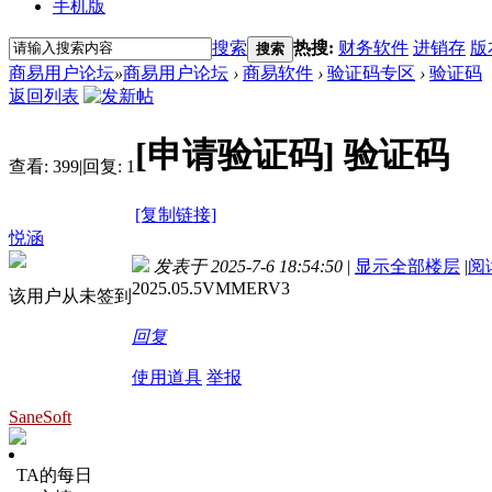
手机版
搜索
热搜:
财务软件
进销存
版
搜索
商易用户论坛
»
商易用户论坛
›
商易软件
›
验证码专区
›
验证码
返回列表
[申请验证码]
验证码
查看:
399
|
回复:
1
[复制链接]
悦涵
发表于 2025-7-6 18:54:50
|
显示全部楼层
|
阅
2025.05.5VMMERV3
该用户从未签到
回复
使用道具
举报
SaneSoft
TA的每日