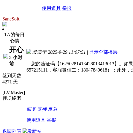
使用道具
举报
SaneSoft
TA的每日
心情
开心
发表于 2025-9-29 11:07:51
|
显示全部楼层
5 小时
前
您的验证码【1625028141342801341
657215111，客服微信二：1804784961
签到天数:
4271 天
[LV.Master]
伴坛终老
回复
支持
反对
使用道具
举报
返回列表