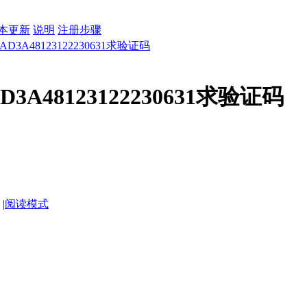
本更新
说明
注册步骤
8.AD3A48123122230631求验证码
.AD3A48123122230631求验证码
|
阅读模式