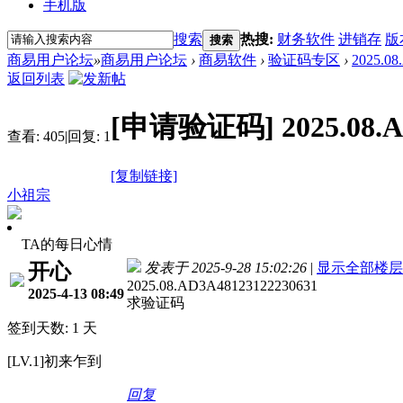
手机版
搜索
热搜:
财务软件
进销存
版
搜索
商易用户论坛
»
商易用户论坛
›
商易软件
›
验证码专区
›
2025.0
返回列表
[申请验证码]
2025.08
查看:
405
|
回复:
1
[复制链接]
小祖宗
TA的每日心情
开心
发表于 2025-9-28 15:02:26
|
显示全部楼层
2025.08.AD3A48123122230631
2025-4-13 08:49
求验证码
签到天数: 1 天
[LV.1]初来乍到
回复