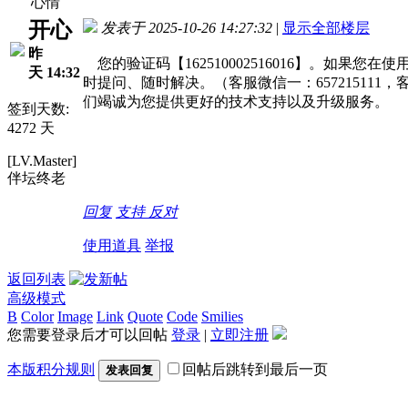
心情
开心
发表于 2025-10-26 14:27:32
|
显示全部楼层
昨
您的验证码【162510002516016】。如
天 14:32
时提问、随时解决。（客服微信一：657215111，
们竭诚为您提供更好的技术支持以及升级服务。
签到天数:
4272 天
[LV.Master]
伴坛终老
回复
支持
反对
使用道具
举报
返回列表
高级模式
B
Color
Image
Link
Quote
Code
Smilies
您需要登录后才可以回帖
登录
|
立即注册
本版积分规则
回帖后跳转到最后一页
发表回复