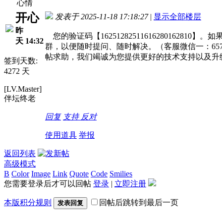
心情
开心
发表于 2025-11-18 17:18:27
|
显示全部楼层
昨
您的验证码【16251282511616280162
天 14:32
群，以便随时提问、随时解决。（客服微信一：65721
帖求助，我们竭诚为您提供更好的技术支持以及升
签到天数:
4272 天
[LV.Master]
伴坛终老
回复
支持
反对
使用道具
举报
返回列表
高级模式
B
Color
Image
Link
Quote
Code
Smilies
您需要登录后才可以回帖
登录
|
立即注册
本版积分规则
回帖后跳转到最后一页
发表回复