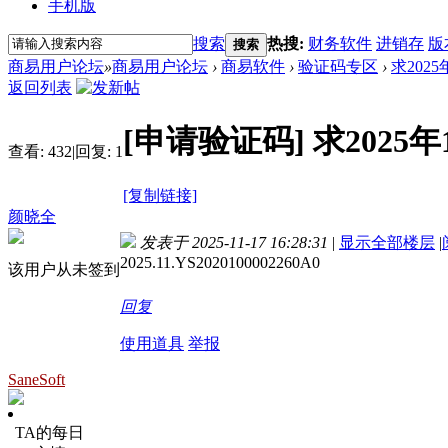
手机版
搜索
热搜:
财务软件
进销存
版
搜索
商易用户论坛
»
商易用户论坛
›
商易软件
›
验证码专区
›
求202
返回列表
[申请验证码]
求2025
查看:
432
|
回复:
1
[复制链接]
颜晓全
发表于 2025-11-17 16:28:31
|
显示全部楼层
|
2025.11.YS2020100002260A0
该用户从未签到
回复
使用道具
举报
SaneSoft
TA的每日