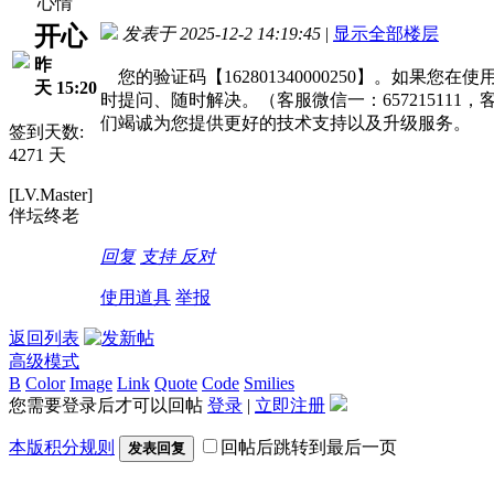
心情
开心
发表于 2025-12-2 14:19:45
|
显示全部楼层
昨
您的验证码【162801340000250】。如
天 15:20
时提问、随时解决。（客服微信一：657215111，
们竭诚为您提供更好的技术支持以及升级服务。
签到天数:
4271 天
[LV.Master]
伴坛终老
回复
支持
反对
使用道具
举报
返回列表
高级模式
B
Color
Image
Link
Quote
Code
Smilies
您需要登录后才可以回帖
登录
|
立即注册
本版积分规则
回帖后跳转到最后一页
发表回复