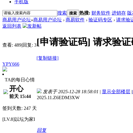
手机版
搜索
热搜:
财务软件
进销存
版
搜索
商易用户论坛
»
商易用户论坛
›
商易软件
›
验证码专区
›
请求验
返回列表
[申请验证码]
请求验证
查看:
489
|
回复:
3
[复制链接]
YPY666
TA的每日心情
开心
发表于 2025-12-28 18:58:01
|
显示全部楼层
|
前天 15:44
2025.11.Z6EDM3XW
签到天数: 247 天
[LV.8]以坛为家I
回复