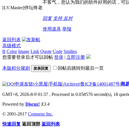
不客气，您认为我们的软件好用的话，可
[LV.Master]伴坛终老
回复
支持
反对
使用道具
举报
返回列表
高级模式
B
Color
Image
Link
Quote
Code
Smilies
您需要登录后才可以回帖
登录
|
立即注册
本版积分规则
回帖后跳转到最后一页
发表回复
|
申请友链
|
小黑屋
|
手机版
|
Archiver
|
鲁ICP备14001487号
|
商
GMT+8, 2026-8-9 01:37
, Processed in 0.058576 second(s), 18 querie
Powered by
Discuz!
X3.4
© 2001-2017
Comsenz Inc.
快速回复
返回顶部
返回列表