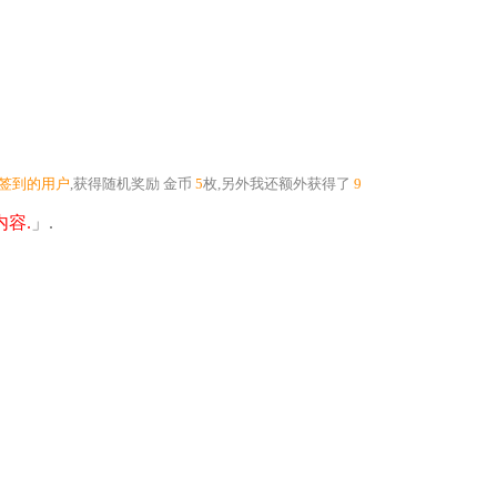
个签到的用户
,获得随机奖励
金币
5
枚
,另外我还额外获得了
9
容.
」.