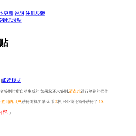
本更新
说明
注册步骤
日签到记录贴
录贴
|
阅读模式
者签到时所自动生成的,如果您还未签到,
请点此
进行签到的操作.
个签到的用户
,获得随机奖励
金币
5
枚
,另外我还额外获得了
10
.
容.
」.