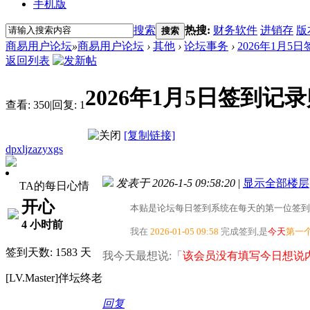
手机版
搜索
热搜:
财务软件
进销存
版
搜索
商易用户论坛
»
商易用户论坛
›
其他
›
论坛事务
›
2026年1月5
返回列表
2026年1月5日签到记
查看:
350
|
回复:
1
[复制链接]
dpxljzazyxgs
发表于 2026-1-5 09:58:20
|
显示全部楼层
TA的每日心情
开心
本贴是论坛每日签到系统在每天的第一位签到
4 小时前
我在
2026-01-05 09:58
完成签到,是
今天
第一
签到天数: 1583 天
我今天最想说:「
该会员没有填写今日想说内
[LV.Master]伴坛终老
回复