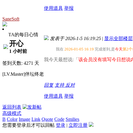
使用道具
举报
SaneSoft
TA的每日心情
发表于 2026-1-5 16:19:25
|
显示全部楼层
开心
我在
2026-01-05 16:19
完成签到,是
今天
第2
1 小时前
我今天最想说:「
该会员没有填写今日想说内
签到天数: 4271 天
[LV.Master]伴坛终老
回复
支持
反对
使用道具
举报
返回列表
高级模式
B
Color
Image
Link
Quote
Code
Smilies
您需要登录后才可以回帖
登录
|
立即注册