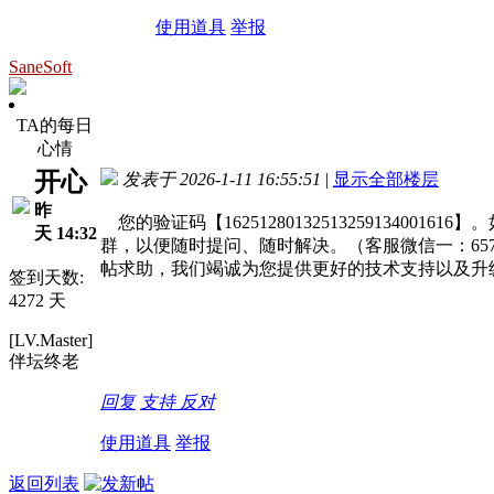
使用道具
举报
SaneSoft
TA的每日
心情
开心
发表于 2026-1-11 16:55:51
|
显示全部楼层
昨
您的验证码【162512801325132591340
天 14:32
群，以便随时提问、随时解决。（客服微信一：65721
帖求助，我们竭诚为您提供更好的技术支持以及升
签到天数:
4272 天
[LV.Master]
伴坛终老
回复
支持
反对
使用道具
举报
返回列表