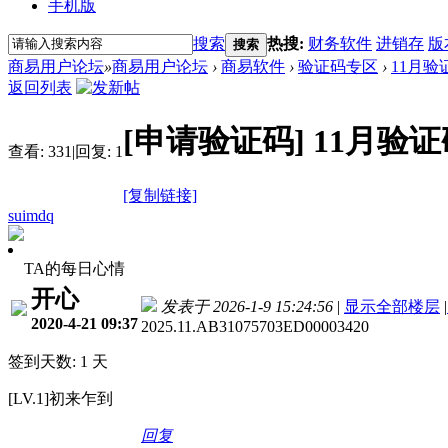
手机版
搜索
热搜:
财务软件
进销存
版
搜索
商易用户论坛
»
商易用户论坛
›
商易软件
›
验证码专区
›
11月验
返回列表
[申请验证码]
11月验证
查看:
331
|
回复:
1
[复制链接]
suimdq
TA的每日心情
开心
发表于 2026-1-9 15:24:56
|
显示全部楼层
|
2020-4-21 09:37
2025.11.AB31075703ED00003420
签到天数: 1 天
[LV.1]初来乍到
回复