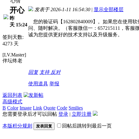
心情
开心
发表于 2026-1-11 16:54:30
|
显示全部楼层
昨
您的验证码【162802840009】。如果您在
天 15:24
问、随时解决。（客服微信一：657215111，客服
诚为您提供更好的技术支持以及升级服务。
签到天数:
4273 天
[LV.Master]
伴坛终老
回复
支持
反对
使用道具
举报
返回列表
高级模式
B
Color
Image
Link
Quote
Code
Smilies
您需要登录后才可以回帖
登录
|
立即注册
本版积分规则
回帖后跳转到最后一页
发表回复