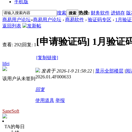
手机版
搜索
热搜:
财务软件
进销存
版
搜索
商易用户论坛
»
商易用户论坛
›
商易软件
›
验证码专区
›
1月验
返回列表
[申请验证码]
1月验证
查看:
292
|
回复:
1
[复制链接]
lifei
发表于 2026-1-9 21:58:22
|
显示全部楼层
|
阅
2026.01.4F000633
该用户从未签到
回复
使用道具
举报
SaneSoft
TA的每日