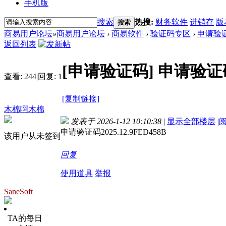
手机版
搜索
热搜:
财务软件
进销存
版
搜索
商易用户论坛
»
商易用户论坛
›
商易软件
›
验证码专区
›
申请验证码
返回列表
[申请验证码]
申请验证码2
查看:
244
|
回复:
1
[复制链接]
木棉啊木棉
发表于 2026-1-12 10:10:38
|
显示全部楼层
|
申请验证码2025.12.9FED458B
该用户从未签到
回复
使用道具
举报
SaneSoft
TA的每日