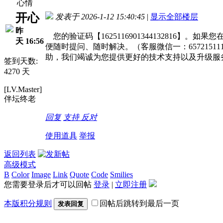
心情
开心
发表于 2026-1-12 15:40:45
|
显示全部楼层
昨
您的验证码【1625116901344132816
天 16:56
便随时提问、随时解决。（客服微信一：65721511
助，我们竭诚为您提供更好的技术支持以及升级服
签到天数:
4270 天
[LV.Master]
伴坛终老
回复
支持
反对
使用道具
举报
返回列表
高级模式
B
Color
Image
Link
Quote
Code
Smilies
您需要登录后才可以回帖
登录
|
立即注册
本版积分规则
回帖后跳转到最后一页
发表回复