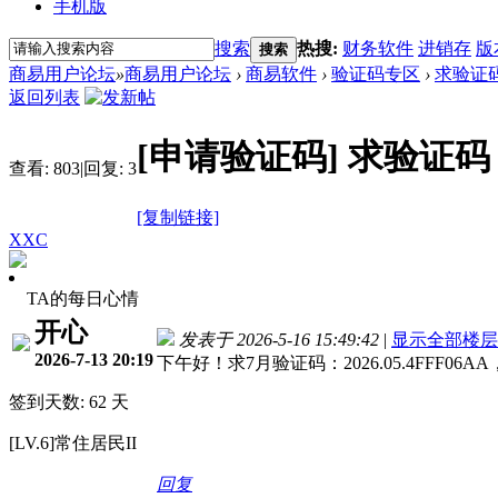
手机版
搜索
热搜:
财务软件
进销存
版
搜索
商易用户论坛
»
商易用户论坛
›
商易软件
›
验证码专区
›
求验证
返回列表
[申请验证码]
求验证码
查看:
803
|
回复:
3
[复制链接]
XXC
TA的每日心情
开心
发表于 2026-5-16 15:49:42
|
显示全部楼层
2026-7-13 20:19
下午好！求7月验证码：2026.05.4FFF06A
签到天数: 62 天
[LV.6]常住居民II
回复