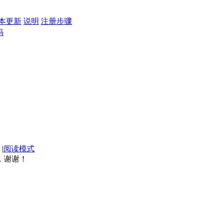
本更新
说明
注册步骤
码
|
阅读模式
A，谢谢！