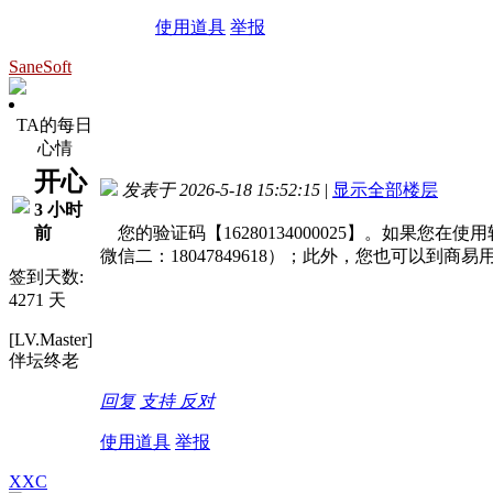
使用道具
举报
SaneSoft
TA的每日
心情
开心
发表于 2026-5-18 15:52:15
|
显示全部楼层
3 小时
前
您的验证码【16280134000025】。如果您
微信二：18047849618）；此外，您也可以
签到天数:
4271 天
[LV.Master]
伴坛终老
回复
支持
反对
使用道具
举报
XXC