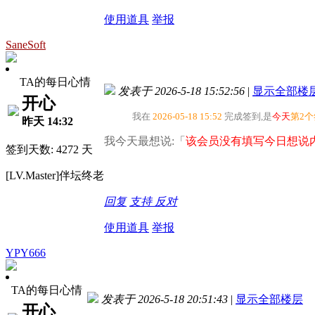
使用道具
举报
SaneSoft
TA的每日心情
发表于 2026-5-18 15:52:56
|
显示全部楼
开心
我在
2026-05-18 15:52
完成签到,是
今天
第2
昨天 14:32
我今天最想说:「
该会员没有填写今日想说内
签到天数: 4272 天
[LV.Master]伴坛终老
回复
支持
反对
使用道具
举报
YPY666
TA的每日心情
发表于 2026-5-18 20:51:43
|
显示全部楼层
开心