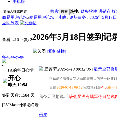
手机版
搜索
热搜:
财务软件
进销存
版
搜索
商易用户论坛
»
商易用户论坛
›
其他
›
论坛事务
›
2026年5月1
返回列表
2026年5月18日签到记
查看:
416
|
回复:
2
[复制链接]
dpxljzazyxgs
发表于 2026-5-18 09:12:36
|
显示全部楼
TA的每日心情
开心
本贴是论坛每日签到系统在每天的第一位签到
昨天 12:54
我在
2026-05-18 09:12
完成签到,是
今天
第一
签到天数: 1584 天
我今天最想说:「
该会员没有填写今日想说内
[LV.Master]伴坛终老
回复