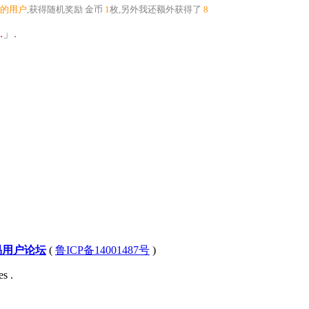
到的用户
,获得随机奖励
金币
1
枚
,另外我还额外获得了
8
.
」.
易用户论坛
(
鲁ICP备14001487号
)
s .