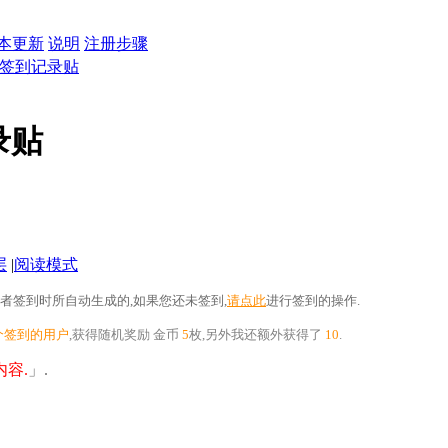
本更新
说明
注册步骤
8日签到记录贴
录贴
层
|
阅读模式
者签到时所自动生成的,如果您还未签到,
请点此
进行签到的操作.
个签到的用户
,获得随机奖励
金币
5
枚
,另外我还额外获得了
10
.
容.
」.