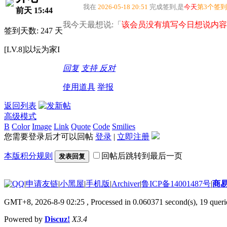
我在
2026-05-18 20:51
完成签到,是
今天
第3个签
前天 15:44
我今天最想说:「
该会员没有填写今日想说内容
签到天数: 247 天
[LV.8]以坛为家I
回复
支持
反对
使用道具
举报
返回列表
高级模式
B
Color
Image
Link
Quote
Code
Smilies
您需要登录后才可以回帖
登录
|
立即注册
本版积分规则
回帖后跳转到最后一页
发表回复
|
申请友链
|
小黑屋
|
手机版
|
Archiver
|
鲁ICP备14001487号
|
商
GMT+8, 2026-8-9 02:25
, Processed in 0.060371 second(s), 19 querie
Powered by
Discuz!
X3.4