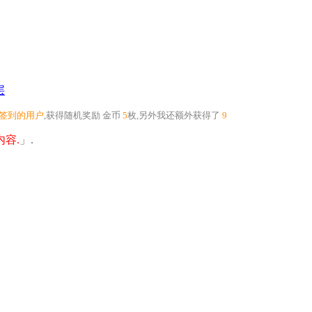
层
个签到的用户
,获得随机奖励
金币
5
枚
,另外我还额外获得了
9
容.
」.