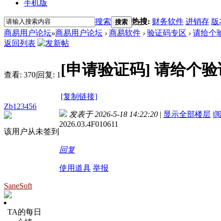
手机版
搜索
热搜:
财务软件
进销存
版
搜索
商易用户论坛
»
商易用户论坛
›
商易软件
›
验证码专区
›
请给个验
返回列表
[申请验证码]
请给个验证
查看:
370
|
回复:
1
[复制链接]
Zb123456
发表于 2026-5-18 14:22:20
|
显示全部楼层
|
2026.03.4F010611
该用户从未签到
回复
使用道具
举报
SaneSoft
TA的每日