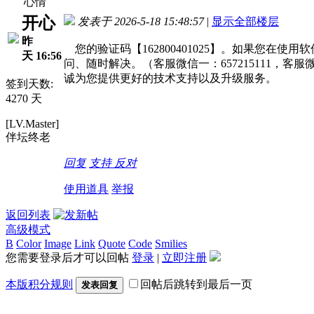
心情
开心
发表于 2026-5-18 15:48:57
|
显示全部楼层
昨
您的验证码【162800401025】。如果您在
天 16:56
问、随时解决。（客服微信一：657215111，客服
诚为您提供更好的技术支持以及升级服务。
签到天数:
4270 天
[LV.Master]
伴坛终老
回复
支持
反对
使用道具
举报
返回列表
高级模式
B
Color
Image
Link
Quote
Code
Smilies
您需要登录后才可以回帖
登录
|
立即注册
本版积分规则
回帖后跳转到最后一页
发表回复