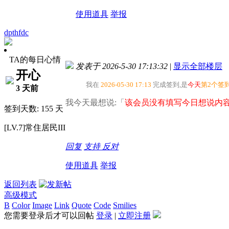
使用道具
举报
dpthfdc
TA的每日心情
发表于 2026-5-30 17:13:32
|
显示全部楼层
开心
我在
2026-05-30 17:13
完成签到,是
今天
第2个签
3 天前
我今天最想说:「
该会员没有填写今日想说内容
签到天数: 155 天
[LV.7]常住居民III
回复
支持
反对
使用道具
举报
返回列表
高级模式
B
Color
Image
Link
Quote
Code
Smilies
您需要登录后才可以回帖
登录
|
立即注册