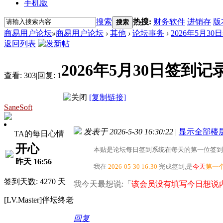
手机版
搜索
热搜:
财务软件
进销存
版
搜索
商易用户论坛
»
商易用户论坛
›
其他
›
论坛事务
›
2026年5月3
返回列表
2026年5月30日签到记
查看:
303
|
回复:
1
[复制链接]
SaneSoft
发表于 2026-5-30 16:30:22
|
显示全部楼
TA的每日心情
开心
本贴是论坛每日签到系统在每天的第一位签到
昨天 16:56
我在
2026-05-30 16:30
完成签到,是
今天
第一
签到天数: 4270 天
我今天最想说:「
该会员没有填写今日想说内
[LV.Master]伴坛终老
回复