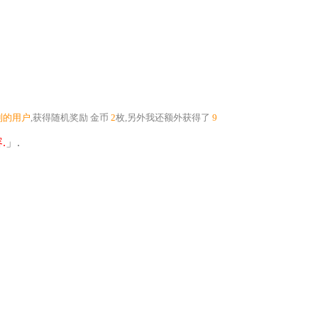
到的用户
,获得随机奖励
金币
2
枚
,另外我还额外获得了
9
.
」.