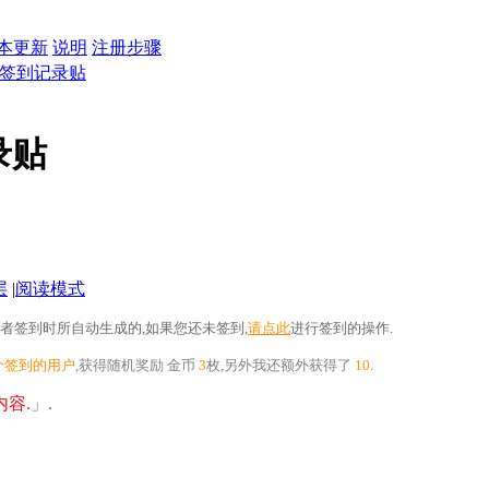
本更新
说明
注册步骤
0日签到记录贴
录贴
层
|
阅读模式
者签到时所自动生成的,如果您还未签到,
请点此
进行签到的操作.
个签到的用户
,获得随机奖励
金币
3
枚
,另外我还额外获得了
10
.
容.
」.