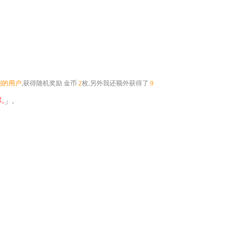
到的用户
,获得随机奖励
金币
2
枚
,另外我还额外获得了
9
.
」.