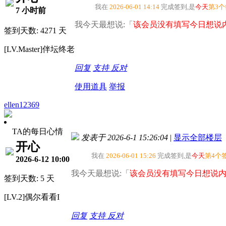
我在
2026-06-01 14:14
完成签到,是
今天
第3
7 小时前
我今天最想说:「
该会员没有填写今日想说内
签到天数: 4271 天
[LV.Master]伴坛终老
回复
支持
反对
使用道具
举报
ellen12369
TA的每日心情
发表于 2026-6-1 15:26:04
|
显示全部楼层
开心
我在
2026-06-01 15:26
完成签到,是
今天
第4个
2026-6-12 10:00
我今天最想说:「
该会员没有填写今日想说内
签到天数: 5 天
[LV.2]偶尔看看I
回复
支持
反对