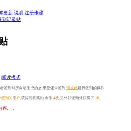
本更新
说明
注册步骤
日签到记录贴
录贴
|
阅读模式
者签到时所自动生成的,如果您还未签到,
请点此
进行签到的操作.
个签到的用户
,获得随机奖励
金币
4
枚
,另外我还额外获得了
10
.
容.
」.