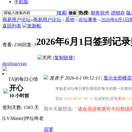
手机版
搜索
热搜:
财务软件
进销存
版
搜索
商易用户论坛
»
商易用户论坛
›
其他
›
论坛事务
›
2026年6月1
返回列表
2026年6月1日签到记
查看:
238
|
回复:
3
[复制链接]
dpxljzazyxgs
发表于 2026-6-1 09:12:11
|
显示全部楼层
TA的每日心情
开心
本贴是论坛每日签到系统在每天的第一位签到
10 小时前
我在
2026-06-01 09:12
完成签到,是
今天
第一
签到天数: 1583 天
我今天最想说:「
该会员没有填写今日想说内
[LV.Master]伴坛终老
回复