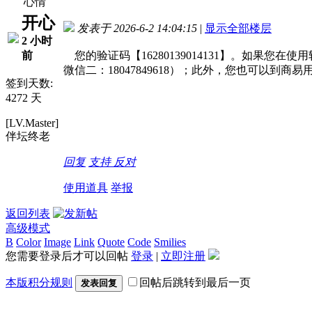
心情
开心
发表于 2026-6-2 14:04:15
|
显示全部楼层
2 小时
前
您的验证码【16280139014131】。如果您
微信二：18047849618）；此外，您也可以
签到天数:
4272 天
[LV.Master]
伴坛终老
回复
支持
反对
使用道具
举报
返回列表
高级模式
B
Color
Image
Link
Quote
Code
Smilies
您需要登录后才可以回帖
登录
|
立即注册
本版积分规则
回帖后跳转到最后一页
发表回复