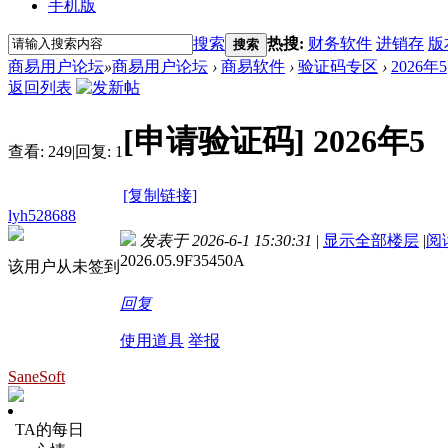
手机版
搜索
热搜:
财务软件
进销存
版
搜索
商易用户论坛
»
商易用户论坛
›
商易软件
›
验证码专区
›
2026年5
返回列表
[申请验证码]
2026年5
查看:
249
|
回复:
1
[复制链接]
lyh528688
发表于 2026-6-1 15:30:31
|
显示全部楼层
|
阅
2026.05.9F35450A
该用户从未签到
回复
使用道具
举报
SaneSoft
TA的每日