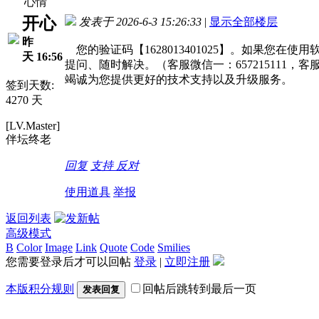
心情
开心
发表于 2026-6-3 15:26:33
|
显示全部楼层
昨
您的验证码【1628013401025】。如果您
天 16:56
提问、随时解决。（客服微信一：657215111，客
竭诚为您提供更好的技术支持以及升级服务。
签到天数:
4270 天
[LV.Master]
伴坛终老
回复
支持
反对
使用道具
举报
返回列表
高级模式
B
Color
Image
Link
Quote
Code
Smilies
您需要登录后才可以回帖
登录
|
立即注册
本版积分规则
回帖后跳转到最后一页
发表回复