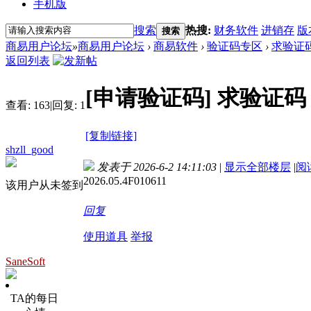
手机版
搜索
热搜:
财务软件
进销存
版
搜索
商易用户论坛
»
商易用户论坛
›
商易软件
›
验证码专区
›
求验证
返回列表
[申请验证码]
求验证码
查看:
163
|
回复:
1
[复制链接]
shzll_good
发表于 2026-6-2 14:11:03
|
显示全部楼层
|
阅
2026.05.4F010611
该用户从未签到
回复
使用道具
举报
SaneSoft
TA的每日