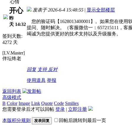
心情
开心
发表于 2026-6-4 15:48:55
|
显示全部楼层
昨
您的验证码【1628013400001】。如果您
天 14:32
提问、随时解决。（客服微信一：657215111，客
竭诚为您提供更好的技术支持以及升级服务。
签到天数:
4272 天
[LV.Master]
伴坛终老
回复
支持
反对
使用道具
举报
返回列表
高级模式
B
Color
Image
Link
Quote
Code
Smilies
您需要登录后才可以回帖
登录
|
立即注册
本版积分规则
回帖后跳转到最后一页
发表回复