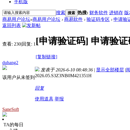
手机版
搜索
热搜:
财务软件
进销存
版
搜索
商易用户论坛
»
商易用户论坛
›
商易软件
›
验证码专区
›
申请验
返回列表
[申请验证码]
申请验证
查看:
230
|
回复:
1
[复制链接]
duhang2
发表于 2026-6-10 08:48:36
|
显示全部楼层
|
2026.05.S3Z3NB0M421351H
该用户从未签到
回复
使用道具
举报
SaneSoft
TA的每日