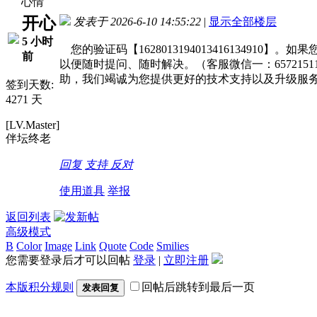
心情
开心
发表于 2026-6-10 14:55:22
|
显示全部楼层
5 小时
您的验证码【16280131940134161349
前
以便随时提问、随时解决。（客服微信一：6572151
助，我们竭诚为您提供更好的技术支持以及升级服
签到天数:
4271 天
[LV.Master]
伴坛终老
回复
支持
反对
使用道具
举报
返回列表
高级模式
B
Color
Image
Link
Quote
Code
Smilies
您需要登录后才可以回帖
登录
|
立即注册
本版积分规则
回帖后跳转到最后一页
发表回复