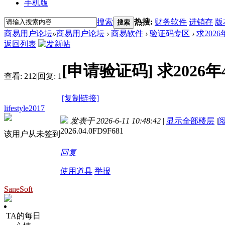
手机版
搜索
热搜:
财务软件
进销存
版
搜索
商易用户论坛
»
商易用户论坛
›
商易软件
›
验证码专区
›
求202
返回列表
[申请验证码]
求2026
查看:
212
|
回复:
1
[复制链接]
lifestyle2017
发表于 2026-6-11 10:48:42
|
显示全部楼层
|
2026.04.0FD9F681
该用户从未签到
回复
使用道具
举报
SaneSoft
TA的每日