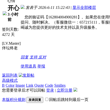
心情
开心
发表于 2026-6-11 15:22:43
|
显示全部楼层
3 小时
您的验证码【162804004900281】。如果
前
提问、随时解决。（客服微信一：657215111，客
竭诚为您提供更好的技术支持以及升级服务。
签到天数:
4272 天
[LV.Master]
伴坛终老
回复
支持
反对
使用道具
举报
返回列表
高级模式
B
Color
Image
Link
Quote
Code
Smilies
您需要登录后才可以回帖
登录
|
立即注册
本版积分规则
回帖后跳转到最后一页
发表回复