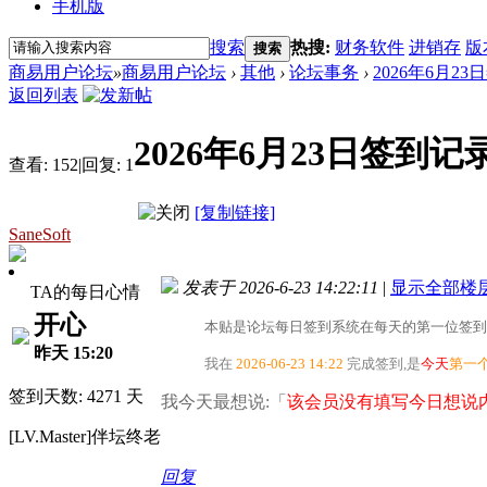
手机版
搜索
热搜:
财务软件
进销存
版
搜索
商易用户论坛
»
商易用户论坛
›
其他
›
论坛事务
›
2026年6月2
返回列表
2026年6月23日签到记
查看:
152
|
回复:
1
[复制链接]
SaneSoft
发表于 2026-6-23 14:22:11
|
显示全部楼
TA的每日心情
开心
本贴是论坛每日签到系统在每天的第一位签到
昨天 15:20
我在
2026-06-23 14:22
完成签到,是
今天
第一
签到天数: 4271 天
我今天最想说:「
该会员没有填写今日想说内
[LV.Master]伴坛终老
回复