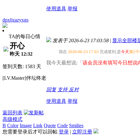
使用道具
举报
dpxljzazyxgs
TA的每日心情
发表于 2026-6-23 17:03:58
|
显示全部楼
开心
我在
2026-06-23 17:03
完成签到,是
今天
第2
昨天 12:32
我今天最想说:「
该会员没有填写今日想说内
签到天数: 1583 天
[LV.Master]伴坛终老
回复
支持
反对
使用道具
举报
返回列表
高级模式
B
Color
Image
Link
Quote
Code
Smilies
您需要登录后才可以回帖
登录
|
立即注册