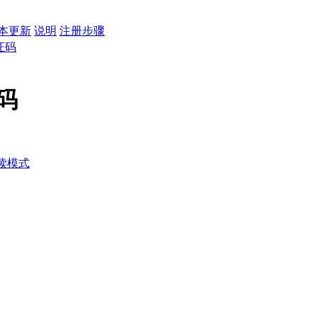
本更新
说明
注册步骤
证码
码
读模式