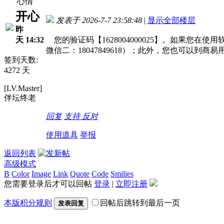
心情
开心
发表于 2026-7-7 23:58:48
|
显示全部楼层
昨
天 14:32
您的验证码【1628004000025】。如果您在
微信二：18047849618）；此外，您也可以
签到天数:
4272 天
[LV.Master]
伴坛终老
回复
支持
反对
使用道具
举报
返回列表
高级模式
B
Color
Image
Link
Quote
Code
Smilies
您需要登录后才可以回帖
登录
|
立即注册
本版积分规则
回帖后跳转到最后一页
发表回复