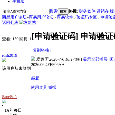
手机版
搜索
热搜:
财务软件
进销存
版
搜索
商易用户论坛
»
商易用户论坛
›
商易软件
›
验证码专区
›
申请验
返回列表
[申请验证码]
申请验证
查看:
159
|
回复:
1
[复制链接]
rdsh2019
发表于 2026-7-6 18:17:00
|
显示全部楼层
|
阅
2026.06.4FFF06AA
该用户从未签到
回复
使用道具
举报
SaneSoft
TA的每日