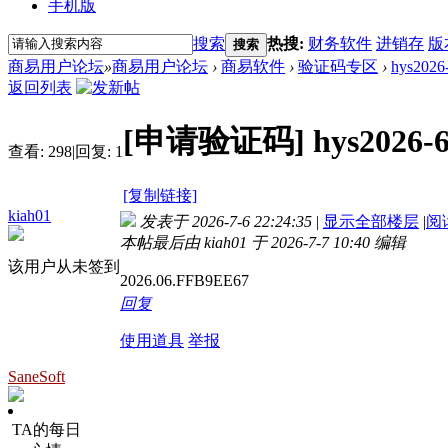
手机版
搜索
热搜:
财务软件
进销存
版
搜索
商易用户论坛
»
商易用户论坛
›
商易软件
›
验证码专区
›
hys20
返回列表
[申请验证码]
hys202
查看:
298
|
回复:
1
[复制链接]
kiah01
发表于 2026-7-6 22:24:35
|
显示全部楼层
|
阅
本帖最后由 kiah01 于 2026-7-7 10:40 编辑
该用户从未签到
2026.06.FFB9EE67
回复
使用道具
举报
SaneSoft
TA的每日