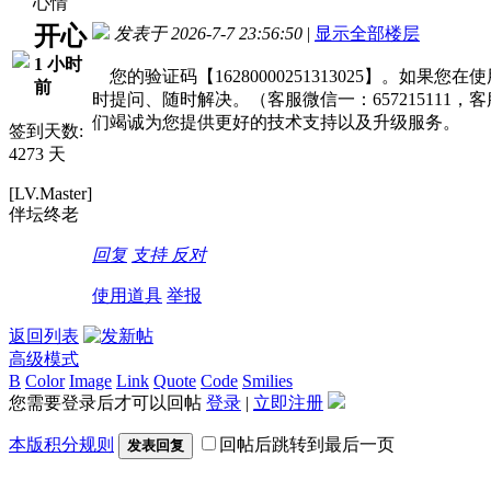
心情
开心
发表于 2026-7-7 23:56:50
|
显示全部楼层
1 小时
您的验证码【16280000251313025】。
前
时提问、随时解决。（客服微信一：657215111，
们竭诚为您提供更好的技术支持以及升级服务。
签到天数:
4273 天
[LV.Master]
伴坛终老
回复
支持
反对
使用道具
举报
返回列表
高级模式
B
Color
Image
Link
Quote
Code
Smilies
您需要登录后才可以回帖
登录
|
立即注册
本版积分规则
回帖后跳转到最后一页
发表回复