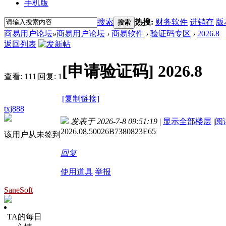
手机版
搜索
热搜:
财务软件
进销存
版
搜索
商易用户论坛
»
商易用户论坛
›
商易软件
›
验证码专区
›
2026.8
返回列表
[申请验证码]
2026.8
查看:
111
|
回复:
1
[复制链接]
txj888
发表于 2026-7-8 09:51:19
|
显示全部楼层
|
阅
2026.08.50026B7380823E65
该用户从未签到
回复
使用道具
举报
SaneSoft
TA的每日