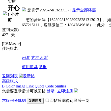
心情
开心
发表于 2026-7-8 16:17:57
|
显示全部楼层
1 小时
前
您的验证码【1628028130289928281
657215111，客服微信二：1804784961
签到天数:
4271 天
[LV.Master]
伴坛终老
回复
支持
反对
使用道具
举报
返回列表
高级模式
B
Color
Image
Link
Quote
Code
Smilies
您需要登录后才可以回帖
登录
|
立即注册
本版积分规则
回帖后跳转到最后一页
发表回复