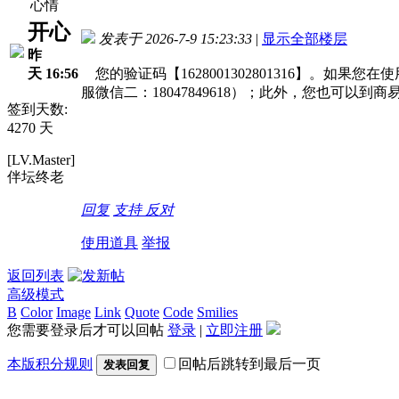
心情
开心
发表于 2026-7-9 15:23:33
|
显示全部楼层
昨
天 16:56
您的验证码【1628001302801316】。如
服微信二：18047849618）；此外，您也可
签到天数:
4270 天
[LV.Master]
伴坛终老
回复
支持
反对
使用道具
举报
返回列表
高级模式
B
Color
Image
Link
Quote
Code
Smilies
您需要登录后才可以回帖
登录
|
立即注册
本版积分规则
回帖后跳转到最后一页
发表回复