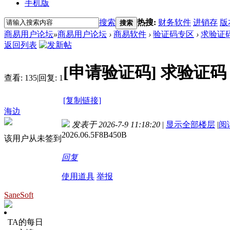
手机版
搜索
热搜:
财务软件
进销存
版
搜索
商易用户论坛
»
商易用户论坛
›
商易软件
›
验证码专区
›
求验证
返回列表
[申请验证码]
求验证码
查看:
135
|
回复:
1
[复制链接]
海边
发表于 2026-7-9 11:18:20
|
显示全部楼层
|
阅
2026.06.5F8B450B
该用户从未签到
回复
使用道具
举报
SaneSoft
TA的每日