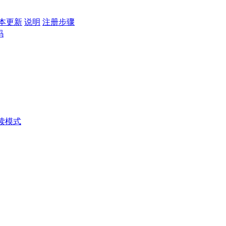
本更新
说明
注册步骤
码
读模式