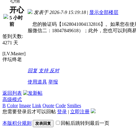
心情
开心
发表于 2026-7-9 15:19:18
|
显示全部楼层
5 小时
前
您的验证码【1628041004132816】。如
服微信二：18047849618）；此外，您也可
签到天数:
4271 天
[LV.Master]
伴坛终老
回复
支持
反对
使用道具
举报
返回列表
高级模式
B
Color
Image
Link
Quote
Code
Smilies
您需要登录后才可以回帖
登录
|
立即注册
本版积分规则
回帖后跳转到最后一页
发表回复