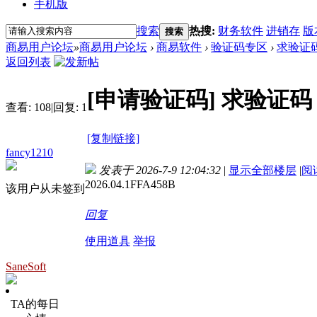
手机版
搜索
热搜:
财务软件
进销存
版
搜索
商易用户论坛
»
商易用户论坛
›
商易软件
›
验证码专区
›
求验证
返回列表
[申请验证码]
求验证码
查看:
108
|
回复:
1
[复制链接]
fancy1210
发表于 2026-7-9 12:04:32
|
显示全部楼层
|
阅
2026.04.1FFA458B
该用户从未签到
回复
使用道具
举报
SaneSoft
TA的每日