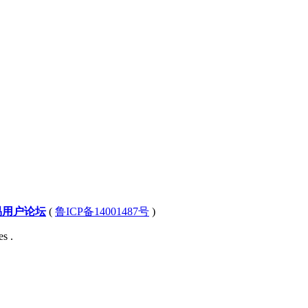
易用户论坛
(
鲁ICP备14001487号
)
s .