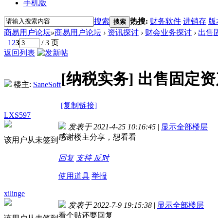
手机版
搜索
热搜:
财务软件
进销存
版
搜索
商易用户论坛
»
商易用户论坛
›
资讯探讨
›
财会业务探讨
›
出售
1
2
3
/ 3 页
返回列表
[纳税实务]
出售固定资
楼主:
SaneSoft
[复制链接]
LXS597
发表于 2021-4-25 10:16:45
|
显示全部楼层
感谢楼主分享，想看看
该用户从未签到
回复
支持
反对
使用道具
举报
xilinge
发表于 2022-7-9 19:15:38
|
显示全部楼层
看个贴还要回复