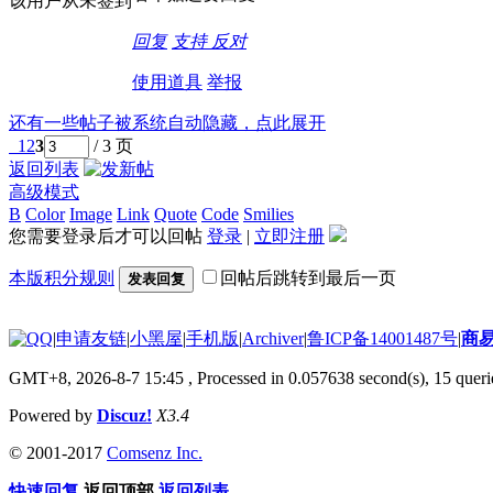
该用户从未签到
回复
支持
反对
使用道具
举报
还有一些帖子被系统自动隐藏，点此展开
1
2
3
/ 3 页
返回列表
高级模式
B
Color
Image
Link
Quote
Code
Smilies
您需要登录后才可以回帖
登录
|
立即注册
本版积分规则
回帖后跳转到最后一页
发表回复
|
申请友链
|
小黑屋
|
手机版
|
Archiver
|
鲁ICP备14001487号
|
商
GMT+8, 2026-8-7 15:45
, Processed in 0.057638 second(s), 15 querie
Powered by
Discuz!
X3.4
© 2001-2017
Comsenz Inc.
快速回复
返回顶部
返回列表