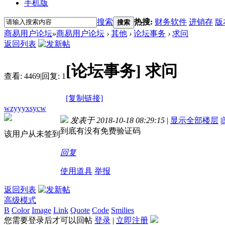
手机版
搜索
热搜:
财务软件
进销存
版
搜索
商易用户论坛
»
商易用户论坛
›
其他
›
论坛事务
›
求问
返回列表
[论坛事务]
求问
查看:
4469
|
回复:
1
[复制链接]
wzyyyxsycw
发表于 2018-10-18 08:29:15
|
显示全部楼层
|
到底有没有免费验证码
该用户从未签到
回复
使用道具
举报
返回列表
高级模式
B
Color
Image
Link
Quote
Code
Smilies
您需要登录后才可以回帖
登录
|
立即注册