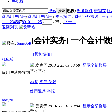
手机版
搜索
热搜:
财务软件
进销存
版
搜索
商易用户论坛
»
商易用户论坛
›
资讯探讨
›
财会业务探讨
›
一个
1 ...
2
3
4
5
6
7
8
9
10
11
... 25
/ 25 页
下一页
返回列表
[会计实务]
一个会计做
楼主:
SaneSoft
[复制链接]
张应珍
发表于 2013-2-25 09:50:58
|
显示全部楼层
学习学习
该用户从未签到
回复
支持
反对
使用道具
举报
hbsyrsl
发表于 2013-2-25 16:10:04
|
显示全部楼层
学习一下