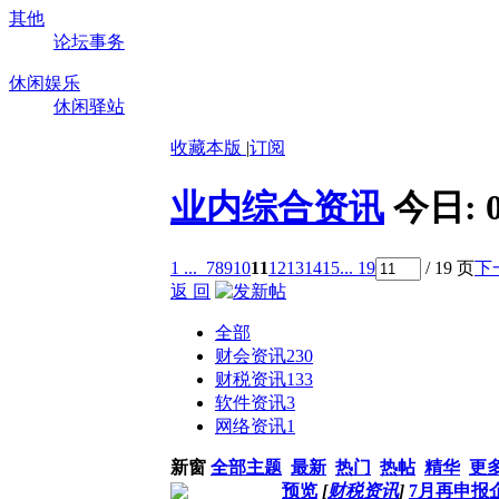
其他
论坛事务
休闲娱乐
休闲驿站
收藏本版
|
订阅
业内综合资讯
今日:
1 ...
7
8
9
10
11
12
13
14
15
... 19
/ 19 页
下
返 回
全部
财会资讯
230
财税资讯
133
软件资讯
3
网络资讯
1
新窗
全部主题
最新
热门
热帖
精华
更
预览
[
财税资讯
]
7月再申报