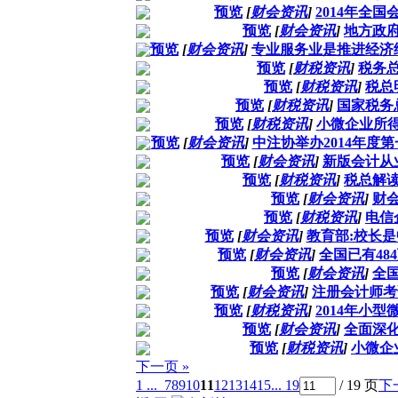
预览
[
财会资讯
]
2014年全
预览
[
财会资讯
]
地方政
预览
[
财会资讯
]
专业服务业是推进经济
预览
[
财税资讯
]
税务总
预览
[
财税资讯
]
税总
预览
[
财税资讯
]
国家税务
预览
[
财税资讯
]
小微企业所
预览
[
财会资讯
]
中注协举办2014年度
预览
[
财会资讯
]
新版会计从
预览
[
财税资讯
]
税总解
预览
[
财会资讯
]
财
预览
[
财税资讯
]
电信
预览
[
财会资讯
]
教育部:校长
预览
[
财会资讯
]
全国已有4
预览
[
财会资讯
]
全
预览
[
财会资讯
]
注册会计师考
预览
[
财税资讯
]
2014年小
预览
[
财会资讯
]
全面深
预览
[
财税资讯
]
小微企
下一页 »
1 ...
7
8
9
10
11
12
13
14
15
... 19
/ 19 页
下