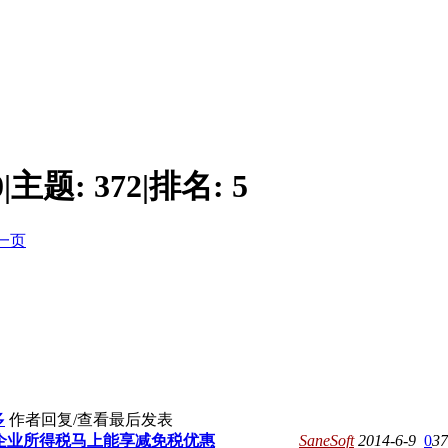
0
|
主题:
372
|
排名:
5
一页
多
作者
回复/查看
最后发表
企业所得税马上能享减免税优惠
SaneSoft
2014-6-9
0
37