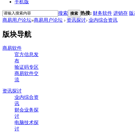
手机版
搜索
热搜:
财务软件
进销存
版
搜索
商易用户论坛
»
商易用户论坛
›
资讯探讨
›
业内综合资讯
版块导航
商易软件
官方信息发
布
验证码专区
商易软件交
流
资讯探讨
业内综合资
讯
财会业务探
讨
电脑技术探
讨