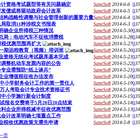
国会计资格考试题型等有关问题确定
SaneSoft
2014-6-6
0
35
府发债或将驱动政府会计改革
SaneSoft
2014-6-5
0
37
结构战略性调整与社会管理创新的重要力量
SaneSoft
2014-6-4
0
36
局取消11种涉税文书报表
SaneSoft
2014-6-3
0
37
明确企业所得税三种情况
SaneSoft
2014-5-30
0
36
总局：电动汽车不征收消费税
SaneSoft
2014-5-28
0
34
得税优惠范围再扩大
SaneSoft
2014-5-27
0
37
第一期远程教育（视频）培训班
SaneSoft
2014-5-26
0
35
业资格无纸化考试题库基本完成
SaneSoft
2014-5-23
0
37
读调整机动车发票内容的公告
SaneSoft
2014-5-22
0
37
会专业需预防“纸上谈兵”
SaneSoft
2014-5-21
0
36
企业增值税征收办法发布
SaneSoft
2014-5-20
0
35
是中小学财务会计工作的第一责任人
SaneSoft
2014-5-19
0
39
84万人考取会计专业技术资格证书
SaneSoft
2014-5-16
0
34
国中小学施行新会计制度
SaneSoft
2014-5-15
0
35
试报名交费将于5月20日20点结束
SaneSoft
2014-5-14
0
34
型微利企业所得税减半征收优惠范围
SaneSoft
2014-5-13
0
34
化会计改革明确七项重点工作
SaneSoft
2014-5-9
0
37
业税收优惠政策无需先申请
SaneSoft
2014-5-8
0
35
一页