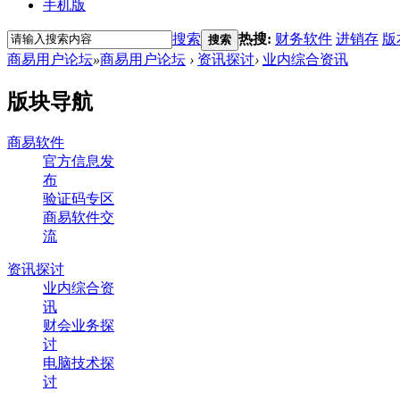
手机版
搜索
热搜:
财务软件
进销存
版
搜索
商易用户论坛
»
商易用户论坛
›
资讯探讨
›
业内综合资讯
版块导航
商易软件
官方信息发
布
验证码专区
商易软件交
流
资讯探讨
业内综合资
讯
财会业务探
讨
电脑技术探
讨