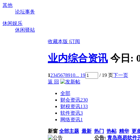
其他
论坛事务
休闲娱乐
休闲驿站
收藏本版
|
订阅
业内综合资讯
今日:
1
2
3
4
5
6
7
8
9
10
... 19
/ 19 页
下一页
返 回
全部
财会资讯
230
财税资讯
133
软件资讯
3
网络资讯
1
新窗
全部主题
最新
热门
热帖
精华
更
公告:
青岛商易软件