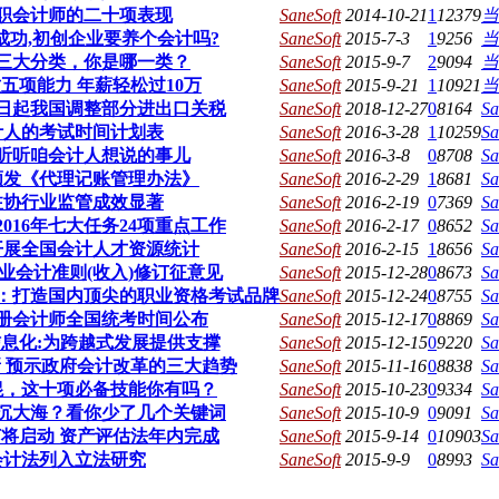
职会计师的二十项表现
SaneSoft
2014-10-21
1
12379
当
成功,初创企业要养个会计吗?
SaneSoft
2015-7-3
1
9256
当
三大分类，你是哪一类？
SaneSoft
2015-9-7
2
9094
当
五项能力 年薪轻松过10万
SaneSoft
2015-9-21
1
10921
当
月1日起我国调整部分进出口关税
SaneSoft
2018-12-27
0
8164
Sa
计人的考试时间计划表
SaneSoft
2016-3-28
1
10259
Sa
听听咱会计人想说的事儿
SaneSoft
2016-3-8
0
8708
Sa
颁发《代理记账管理办法》
SaneSoft
2016-2-29
1
8681
Sa
注协行业监管成效显著
SaneSoft
2016-2-19
0
7369
Sa
016年七大任务24项重点工作
SaneSoft
2016-2-17
0
8652
Sa
开展全国会计人才资源统计
SaneSoft
2016-2-15
1
8656
Sa
业会计准则(收入)修订征意见
SaneSoft
2015-12-28
0
8673
Sa
：打造国内顶尖的职业资格考试品牌
SaneSoft
2015-12-24
0
8755
Sa
年注册会计师全国统考时间公布
SaneSoft
2015-12-17
0
8869
Sa
息化:为跨越式发展提供支撑
SaneSoft
2015-12-15
0
9220
Sa
 预示政府会计改革的三大趋势
SaneSoft
2015-11-16
0
8838
Sa
混，这十项必备技能你有吗？
SaneSoft
2015-10-23
0
9334
Sa
沉大海？看你少了几个关键词
SaneSoft
2015-10-9
0
9091
Sa
将启动 资产评估法年内完成
SaneSoft
2015-9-14
0
10903
Sa
会计法列入立法研究
SaneSoft
2015-9-9
0
8993
Sa