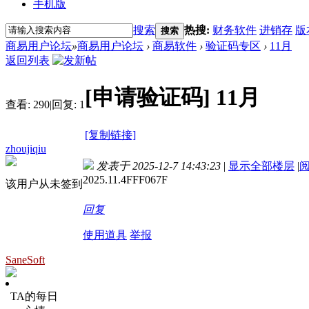
手机版
搜索
热搜:
财务软件
进销存
版
搜索
商易用户论坛
»
商易用户论坛
›
商易软件
›
验证码专区
›
11月
返回列表
[申请验证码]
11月
查看:
290
|
回复:
1
[复制链接]
zhoujiqiu
发表于 2025-12-7 14:43:23
|
显示全部楼层
|
2025.11.4FFF067F
该用户从未签到
回复
使用道具
举报
SaneSoft
TA的每日