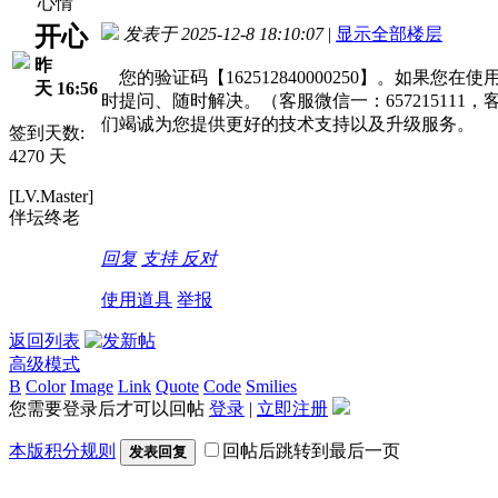
心情
开心
发表于 2025-12-8 18:10:07
|
显示全部楼层
昨
您的验证码【162512840000250】。如
天 16:56
时提问、随时解决。（客服微信一：657215111，
们竭诚为您提供更好的技术支持以及升级服务。
签到天数:
4270 天
[LV.Master]
伴坛终老
回复
支持
反对
使用道具
举报
返回列表
高级模式
B
Color
Image
Link
Quote
Code
Smilies
您需要登录后才可以回帖
登录
|
立即注册
本版积分规则
回帖后跳转到最后一页
发表回复