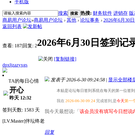
手机版
搜索
热搜:
财务软件
进销存
版
搜索
商易用户论坛
»
商易用户论坛
›
其他
›
论坛事务
›
2026年6月3
返回列表
2026年6月30日签到记
查看:
187
|
回复:
2
[复制链接]
dpxljzazyxgs
发表于 2026-6-30 09:24:58
|
显示全部楼
TA的每日心情
开心
本贴是论坛每日签到系统在每天的第一位签到
昨天 12:32
我在
2026-06-30 09:24
完成签到,是
今天
第一
签到天数: 1583 天
我今天最想说:「
该会员没有填写今日想说内
[LV.Master]伴坛终老
回复