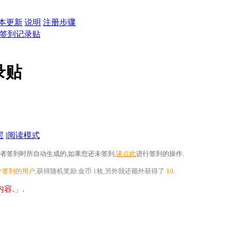
本更新
说明
注册步骤
0日签到记录贴
录贴
层
|
阅读模式
者签到时所自动生成的,如果您还未签到,
请点此
进行签到的操作.
个签到的用户
,获得随机奖励
金币
1
枚
,另外我还额外获得了
10
.
容.
」.