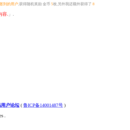
个签到的用户
,获得随机奖励
金币
5
枚
,另外我还额外获得了
8
容.
」.
易用户论坛
(
鲁ICP备14001487号
)
s .