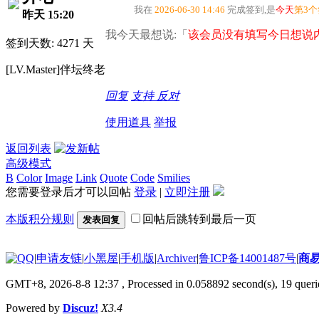
我在
2026-06-30 14:46
完成签到,是
今天
第3
昨天 15:20
我今天最想说:「
该会员没有填写今日想说内
签到天数: 4271 天
[LV.Master]伴坛终老
回复
支持
反对
使用道具
举报
返回列表
高级模式
B
Color
Image
Link
Quote
Code
Smilies
您需要登录后才可以回帖
登录
|
立即注册
本版积分规则
回帖后跳转到最后一页
发表回复
|
申请友链
|
小黑屋
|
手机版
|
Archiver
|
鲁ICP备14001487号
|
商
GMT+8, 2026-8-8 12:37
, Processed in 0.058892 second(s), 19 querie
Powered by
Discuz!
X3.4