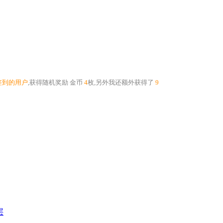
签到的用户
,获得随机奖励
金币
4
枚
,另外我还额外获得了
9
层