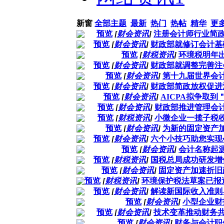
新窗
全部主题
最新
热门
热帖
精华
更
预览
[
财会资讯
]
注册会计师行业简政
预览
[
财会资讯
]
财政部就修订会计基
预览
[
财税资讯
]
环境税明年
预览
[
财会资讯
]
财政部就调整完善注
预览
[
财会资讯
]
第十九届世界会
预览
[
财会资讯
]
财政部简政放权促进
预览
[
财会资讯
]
AICPA拟争取到
预览
[
财会资讯
]
财政部推进管理会
预览
[
财税资讯
]
小微企业一揽子税
预览
[
财会资讯
]
为新的固定资产
预览
[
财会资讯
]
六个小技巧助您实现
预览
[
财会资讯
]
会计名称起
预览
[
财税资讯
]
国税总局成功研发增
预览
[
财会资讯
]
固定资产加速折旧
预览
[
财税资讯
]
环境保护税法草案已报
预览
[
财会资讯
]
解读新国际收入准则
预览
[
财会资讯
]
小型企业财
预览
[
财会资讯
]
技术变革推动财务共
预览
[
财会资讯
]
财务与会计职